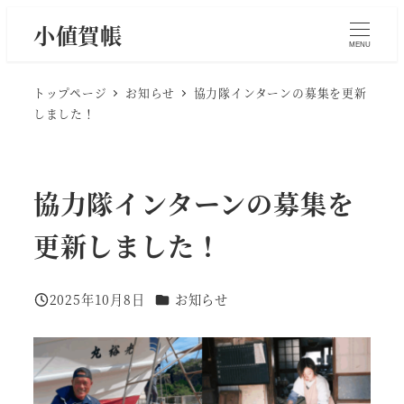
メ
小値賀帳
イ
MENU
ン
コ
トップページ
お知らせ
協力隊インターンの募集を更新
ン
しました！
テ
ン
ツ
協力隊インターンの募集を
へ
移
更新しました！
動
カテゴリー
2025年10月8日
お知らせ
投稿日